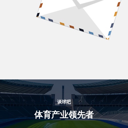
谈球吧
体育产业领先者