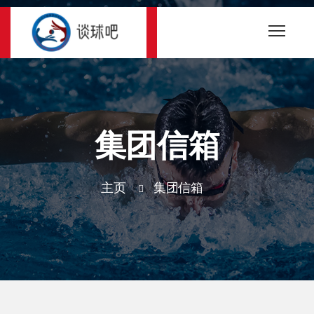
集团信箱
主页
集团信箱